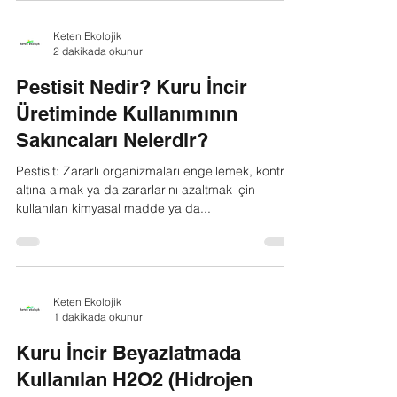
Kuru incir, besleyici ve lezzetli bir atıştırmalık
olarak sofralarımızın vazgeçilmezi haline gelmiştir.
Fakat bu lezzetin ardında, kuru...
Keten Ekolojik
2 dakikada okunur
Pestisit Nedir? Kuru İncir
Üretiminde Kullanımının
Sakıncaları Nelerdir?
Pestisit: Zararlı organizmaları engellemek, kontrol
altına almak ya da zararlarını azaltmak için
kullanılan kimyasal madde ya da...