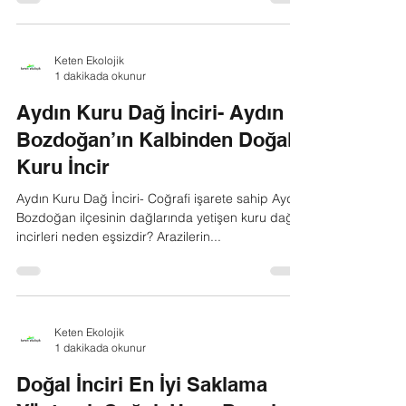
kuru incir nasıl anlaşılır?
Bir kuru incirin yeni sezon ürünü ve tadının
mükemmel olduğunu resminden anlamak veya
yakından bakarak anlamak çok zordur. Çok az
insan...
Keten Ekolojik
1 dakikada okunur
Aydın Kuru Dağ İnciri- Aydın
Bozdoğan’ın Kalbinden Doğal
Kuru İncir
Aydın Kuru Dağ İnciri- Coğrafi işarete sahip Aydın
Bozdoğan ilçesinin dağlarında yetişen kuru dağ
incirleri neden eşsizdir? Arazilerin...