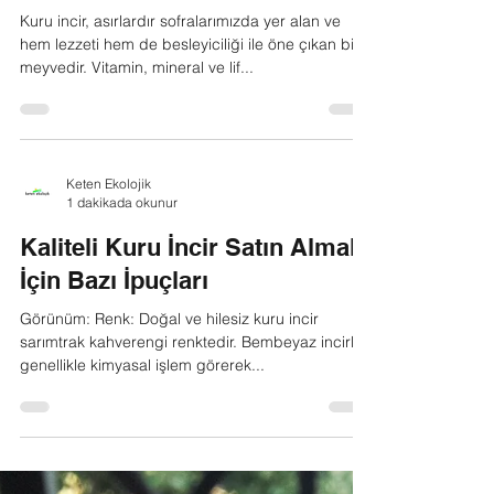
2 dakikada okunur
Kuru İncir: Doğal Lezzetin
Faydaları ve En İyisini Seçme
Rehberi
Kuru incir, asırlardır sofralarımızda yer alan ve
hem lezzeti hem de besleyiciliği ile öne çıkan bir
meyvedir. Vitamin, mineral ve lif...
Keten Ekolojik
1 dakikada okunur
Kaliteli Kuru İncir Satın Almak
İçin Bazı İpuçları
Görünüm: Renk: Doğal ve hilesiz kuru incir
sarımtrak kahverengi renktedir. Bembeyaz incirler