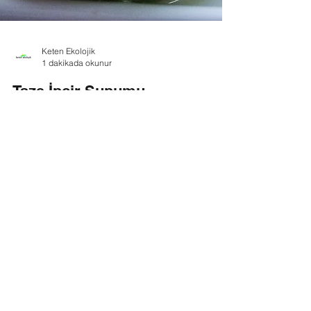
Keten Ekolojik
1 dakikada okunur
Taze İncir Sunumu
Malzemeler: 100gr labne peynir 10-15 adet taze
mümkünse Bozdoğan inciri (mor veya sarılop ) 1
su bardağı süzme yoğurt 7 yemek kaşığı...