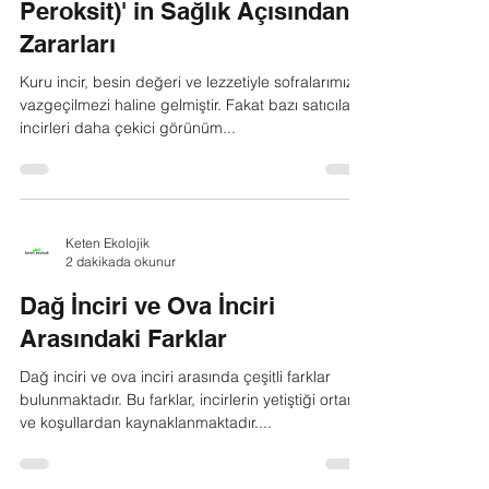
Keten Ekolojik
1 dakikada okunur
Kuru İncir Beyazlatmada
Kullanılan H2O2 (Hidrojen
Peroksit)' in Sağlık Açısından
Zararları
Kuru incir, besin değeri ve lezzetiyle sofralarımızın
vazgeçilmezi haline gelmiştir. Fakat bazı satıcılar,
incirleri daha çekici görünüm...
Keten Ekolojik
2 dakikada okunur
Dağ İnciri ve Ova İnciri
Arasındaki Farklar