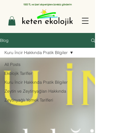
1500 TL ve üzeri alışverişlere ücretsiz gönderim
Blog
Kuru İncir Hakkında Pratik Bilgiler
All Posts
Ekolojik Tarifler
Kuru İncir Hakkında Pratik Bilgiler
Zeytin ve Zeytinyağları Hakkında
Zeytinyağlı Yemek Tarifleri