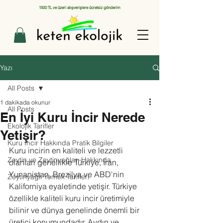
1500 TL ve üzeri alışverişlere ücretsiz gönderim
Yazı
All Posts
1 dakikada okunur
All Posts
En İyi Kuru İncir Nerede
Ekolojik Tarifler
Yetişir?
Kuru İncir Hakkında Pratik Bilgiler
Kuru incirin en kaliteli ve lezzetli 
Zeytin ve Zeytinyağları Hakkında
olanları genellikle Türkiye, İran, 
Yunanistan, Brezilya ve ABD'nin 
Zeytinyağlı Yemek Tarifleri
Kaliforniya eyaletinde yetişir. Türkiye 
özellikle kaliteli kuru incir üretimiyle 
bilinir ve dünya genelinde önemli bir 
üretici konumundadır. Aydın ve 