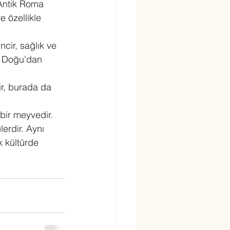
Antik Roma 
 özellikle 
cir, sağlık ve 
a Doğu'dan 
ir, burada da 
bir meyvedir. 
lerdir. Aynı 
 kültürde 