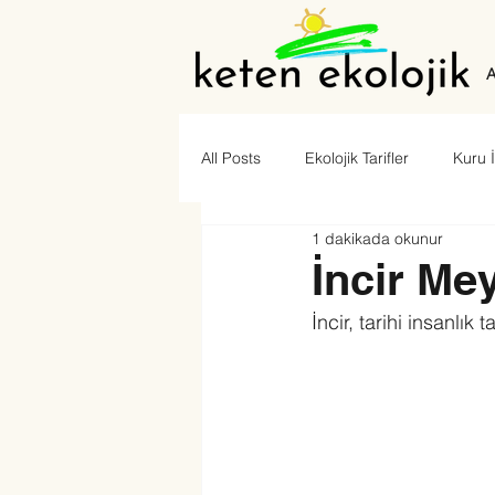
A
All Posts
Ekolojik Tarifler
Kuru İ
1 dakikada okunur
Zeytinyağlı Yemek Tarifleri
İncir Mey
İncir, tarihi insanlık