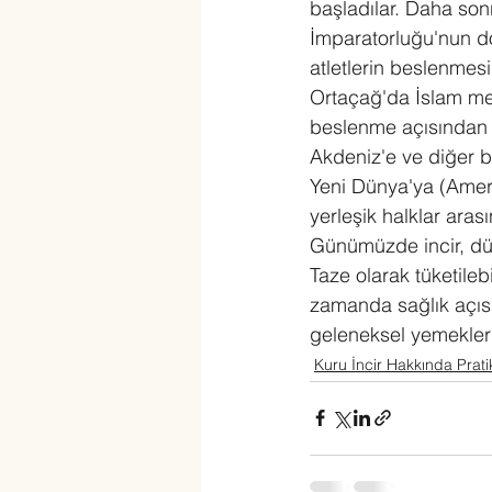
başladılar. Daha son
İmparatorluğu'nun dö
atletlerin beslenmes
Ortaçağ'da İslam mede
beslenme açısından ö
Akdeniz'e ve diğer bö
Yeni Dünya'ya (Amerik
yerleşik halklar arası
Günümüzde incir, dün
Taze olarak tüketilebi
zamanda sağlık açısı
geleneksel yemeklerin
Kuru İncir Hakkında Pratik