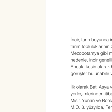
İncir, tarih boyunca i
tarım topluluklarının
Mezopotamya gibi med
nedenle, incir genelli
Ancak, kesin olarak 
görüşler bulunabilir 
İlk olarak Batı Asya 
yerleşimlerinden itib
Mısır, Yunan ve Roma
M.Ö. 8. yüzyılda, Feni