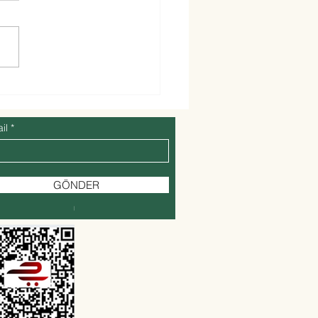
 sezon ve tazeliği
nmuş kuru incir ile
t kuru incir nasıl
il
ılır?
GÖNDER