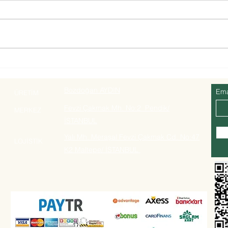
Kuru İncir Tok Tutar mı?
Yeni
Kilo Vermeye Yardımcı Olur
koru
mu?
baya
Bozdoğan AYDIN
Ema
ÜRETİM
anlaş
Fevzi Çakmak Mh. No:2 Pendik/
MERKEZ
İSTANBUL
Yalı Mh. Meraşal Fevzi Çakmak Cd. No:47
LOJİSTİK
K2 Maltepe/ İSTANBUL