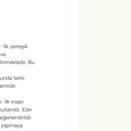
 İlk yerleşik 
 ve 
linmektedir. Bu 
unda farklı 
emlidir.
. İlk insan 
llanıldı. Eski 
ğerlendirildi.
ını yapmaya 