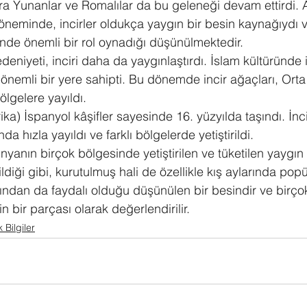
ra Yunanlar ve Romalılar da bu geleneği devam ettirdi. 
neminde, incirler oldukça yaygın bir besin kaynağıydı ve
inde önemli bir rol oynadığı düşünülmektedir.
niyeti, inciri daha da yaygınlaştırdı. İslam kültüründe in
nemli bir yere sahipti. Bu dönemde incir ağaçları, Ort
lgelere yayıldı.
a) İspanyol kâşifler sayesinde 16. yüzyılda taşındı. İnc
nda hızla yayıldı ve farklı bölgelerde yetiştirildi.
yanın birçok bölgesinde yetiştirilen ve tüketilen yaygın 
ldiği gibi, kurutulmuş hali de özellikle kış aylarında popü
ndan da faydalı olduğu düşünülen bir besindir ve birçok
 bir parçası olarak değerlendirilir.
 Bilgiler