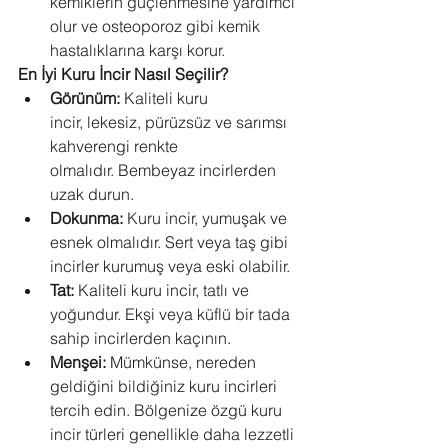
kemiklerin güçlenmesine yardımcı 
olur ve osteoporoz gibi kemik 
hastalıklarına karşı korur.
En İyi Kuru İncir Nasıl Seçilir?
Görünüm:
 Kaliteli kuru 
incir, lekesiz, pürüzsüz ve sarımsı 
kahverengi renkte 
olmalıdır. Bembeyaz incirlerden 
uzak durun.
Dokunma:
 Kuru incir, yumuşak ve 
esnek olmalıdır. Sert veya taş gibi 
incirler kurumuş veya eski olabilir.
Tat:
 Kaliteli kuru incir, tatlı ve 
yoğundur. Ekşi veya küflü bir tada 
sahip incirlerden kaçının.
Menşei:
 Mümkünse, nereden 
geldiğini bildiğiniz kuru incirleri 
tercih edin. Bölgenize özgü kuru 
incir türleri genellikle daha lezzetli 