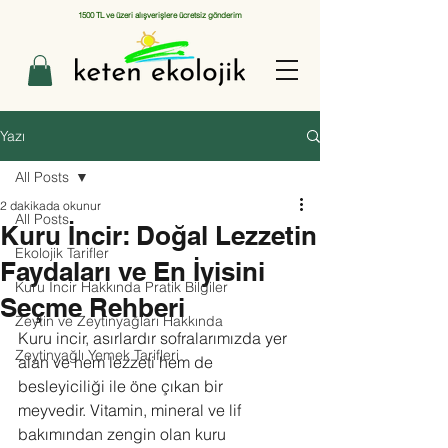
1500 TL ve üzeri alışverişlere ücretsiz gönderim
Yazı
All Posts
2 dakikada okunur
All Posts
Kuru İncir: Doğal Lezzetin
Ekolojik Tarifler
Faydaları ve En İyisini
Kuru İncir Hakkında Pratik Bilgiler
Seçme Rehberi
Zeytin ve Zeytinyağları Hakkında
Kuru incir, asırlardır sofralarımızda yer 
Zeytinyağlı Yemek Tarifleri
alan ve hem lezzeti hem de 
besleyiciliği ile öne çıkan bir 
meyvedir. Vitamin, mineral ve lif 
bakımından zengin olan kuru 