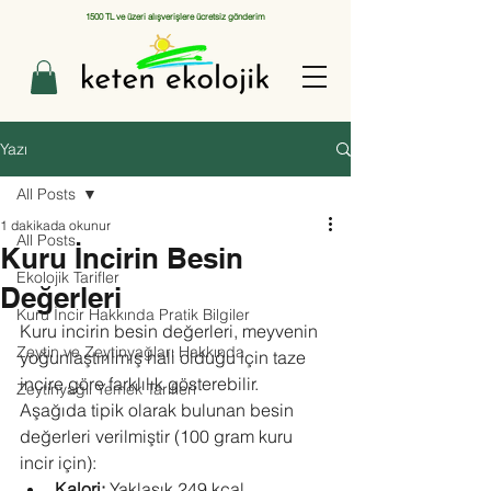
1500 TL ve üzeri alışverişlere ücretsiz gönderim
Yazı
All Posts
1 dakikada okunur
All Posts
Kuru İncirin Besin
Ekolojik Tarifler
Değerleri
Kuru İncir Hakkında Pratik Bilgiler
Kuru incirin besin değerleri, meyvenin 
Zeytin ve Zeytinyağları Hakkında
yoğunlaştırılmış hali olduğu için taze 
incire göre farklılık gösterebilir. 
Zeytinyağlı Yemek Tarifleri
Aşağıda tipik olarak bulunan besin 
değerleri verilmiştir (100 gram kuru 
incir için):
Kalori:
 Yaklaşık 249 kcal