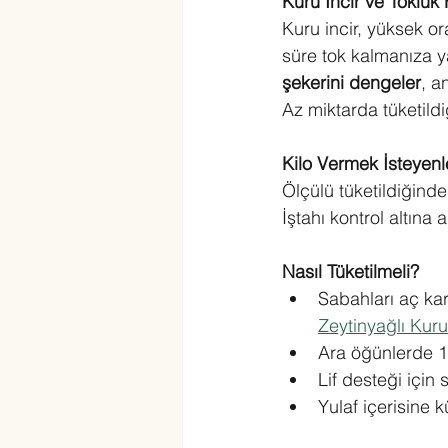
Kuru İncir ve Tokluk H
Kuru incir, yüksek o
süre tok kalmanıza ya
şekerini dengeler
, an
Az miktarda tüketildi
Kilo Vermek İsteyenle
Ölçülü tüketildiğinde
İştahı kontrol altına al
Nasıl Tüketilmeli?
Sabahları aç karn
Zeytinyağlı Kuru
Ara öğünlerde 1
Lif desteği için
Yulaf içerisine 