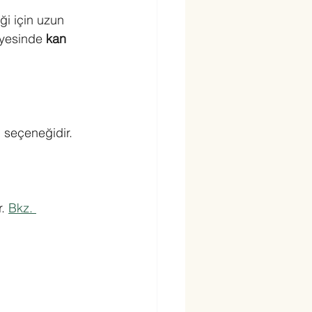
iği için uzun 
ayesinde 
kan 
n seçeneğidir. 
. 
Bkz. 