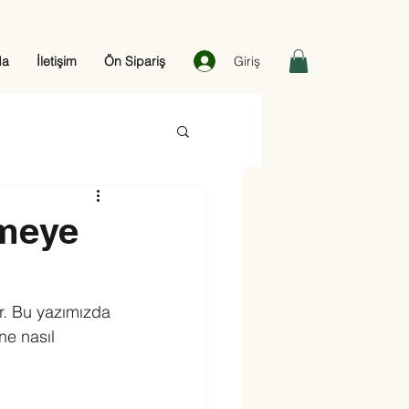
Giriş
da
İletişim
Ön Sipariş
rmeye
r. Bu yazımızda 
ne nasıl 