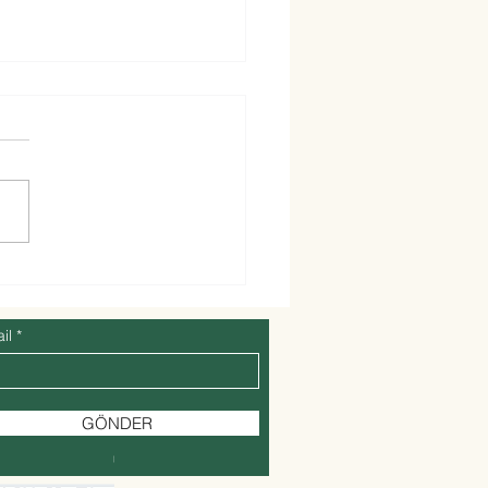
n Kuru Dağ İnciri-
n Bozdoğan’ın
inden Doğal Kuru İncir
 Kuru Dağ İnciri- Coğrafi
te sahip Aydın Bozdoğan
inin dağlarında yetişen kuru
ncirleri neden eşsizdir?
erin...
il
GÖNDER