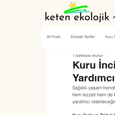
A
All Posts
Ekolojik Tarifler
Kuru İ
1 dakikada okunur
Zeytinyağlı Yemek Tarifleri
Kuru İnc
Yardımc
Sağlıklı yaşam trend
hem lezzeti hem de be
yardımcı olabileceğin