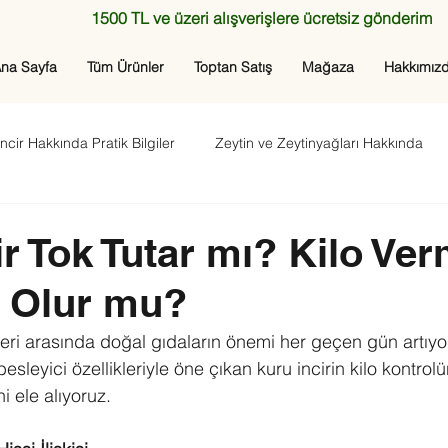
1500 TL ve üzeri alışverişlere ücretsiz gönderim
na Sayfa
Tüm Ürünler
Toptan Satış
Mağaza
Hakkımız
ncir Hakkında Pratik Bilgiler
Zeytin ve Zeytinyağları Hakkında
ir Tok Tutar mı? Kilo Ve
ı Olur mu?
leri arasında doğal gıdaların önemi her geçen gün artıyo
sleyici özellikleriyle öne çıkan kuru incirin kilo kontrolü
i ele alıyoruz.