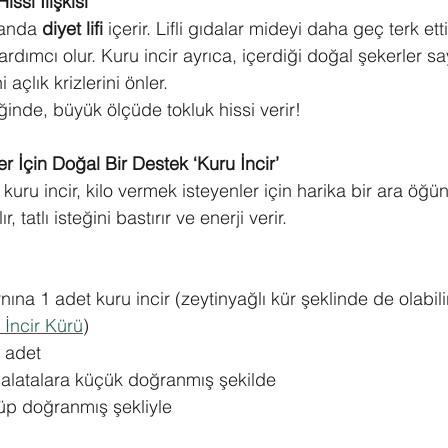
issi İlişkisi
randa 
diyet lifi
 içerir. Lifli gıdalar mideyi daha geç terk ett
rdımcı olur. Kuru incir ayrıca, içerdiği doğal şekerler s
i açlık krizlerini önler.
ğinde, büyük ölçüde tokluk hissi verir!
r İçin Doğal Bir Destek ‘Kuru İncir’
 kuru incir, kilo vermek isteyenler için harika bir ara öğü
ır, tatlı isteğini bastırır ve enerji verir.
ına 1 adet kuru incir (zeytinyağlı kür şeklinde de olabilir
 İncir Kürü
)
 adet
 salatalara küçük doğranmış şekilde
küp doğranmış şekliyle