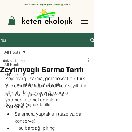
1500 TL ve üzeri alışverişlere ücretsiz gönderim
Yazı
All Posts
1 dakikada okunur
All Posts
Zeytinyağlı Sarma Tarifi
Ekolojik Tarifler
Zeytinyağlı sarma, geleneksel bir Türk 
Kuru İncir Hakkında Pratik Bilgiler
yemeğidir ve yapımı oldukça keyifli bir 
süreçtir. İşte zeytinyağlı sarma 
Zeytin ve Zeytinyağları Hakkında
yapmanın temel adımları:
Zeytinyağlı Yemek Tarifleri
Malzemeler:
Salamura yaprakları (taze ya da 
konserve)
1 su bardağı pirinç