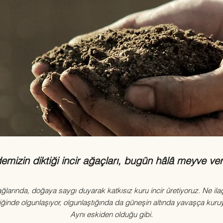
mizin diktiği incir ağaçları, bugün hâlâ meyve ver
larında, doğaya saygı duyarak katkısız kuru incir üretiyoruz.
Ne ila
iğinde olgunlaşıyor, olgunlaştığında da güneşin altında yavaşça kuruy
Aynı eskiden olduğu gibi.