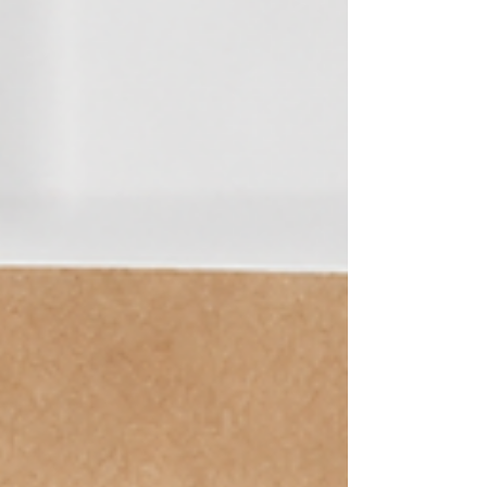
siparişinizi vermediyseniz hemen formumuzu
doldurarak ön sipariş oluşturabilirsiniz. Satın a