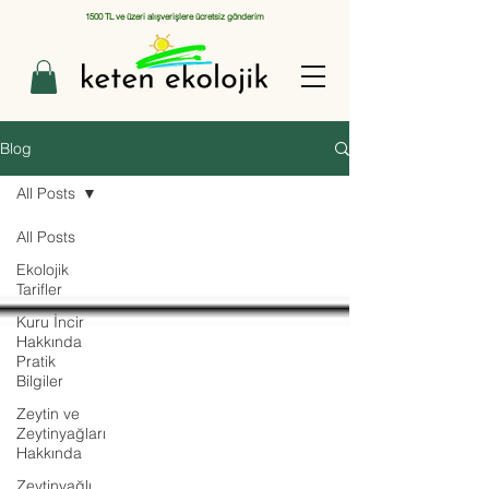
1500 TL ve üzeri alışverişlere ücretsiz gönderim
Blog
All Posts
All Posts
Ekolojik
Tarifler
Kuru İncir
Hakkında
Pratik
Bilgiler
Zeytin ve
Zeytinyağları
Hakkında
Zeytinyağlı