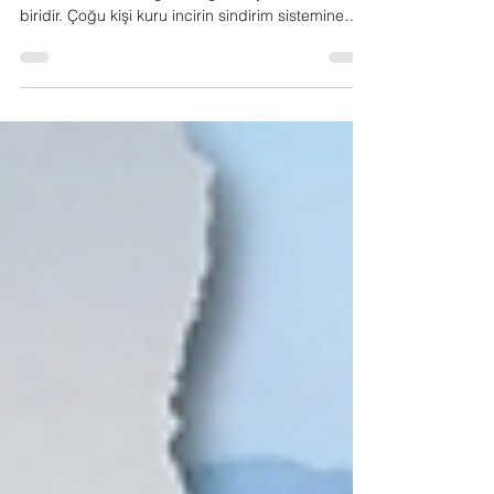
Şaşırtıcı Faydalar
keten ekolojik naturel kuru incir Kuru incir,
Anadolu'nun en değerli doğal meyvelerinden
biridir. Çoğu kişi kuru incirin sindirim sistemine
yardımcı olduğunu bilir. Ancak kuru incirin sağlık
açısından sunduğu faydalar bununla sınırlı mıdır?
Periyodik olarak yapılan araştırmalar ve
geleneksel beslenme kültürü, kuru incirin
vücudumuz üzerinde birçok olumlu etkisi
olduğunu göstermektedir. Bu yazımızda kuru
incirin pek bilinmeyen faydalarını detaylı şekilde
ele alacağız. 1. Kemik