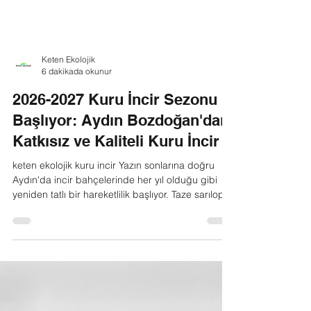
Keten Ekolojik
6 dakikada okunur
2026-2027 Kuru İncir Sezonu
Başlıyor: Aydın Bozdoğan'dan
Katkısız ve Kaliteli Kuru İncir
keten ekolojik kuru incir Yazın sonlarına doğru
Aydın'da incir bahçelerinde her yıl olduğu gibi
yeniden tatlı bir hareketlilik başlıyor. Taze sarılop
incirin olgunlaşmasıyla başlayan süreç,
meyvelerin dalında olgunlaşması, toplanması ve
doğal yöntemlerle kurutulmasıyla birlikte 2026
kuru incir sezonuna dönüşüyor. Eğer siz de bu yıl
kaliteli, katkısız, doğal ve uygun fiyatlı kuru incir