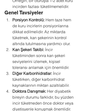
Örneğin, bir oturuşta 1-2 adet kuru 
incirden fazlası tüketilmemelidir.
Genel Tavsiyeler
Porsiyon Kontrolü:
 Hem taze hem 
de kuru incirlerin porsiyonlarına 
dikkat edilmelidir. Az miktarda 
tüketmek, kan şekerinin kontrol 
altında tutulmasına yardımcı olur.
Kan Şekeri Takibi:
 İncir 
tüketiminden sonra kan şekeri 
seviyelerini izlemek, kişisel 
toleransı anlamak için önemlidir.
Diğer Karbonhidratlar:
 İncir 
tüketirken, diğer karbonhidrat 
kaynaklarının miktarı azaltılabilir.
Doktora Danışmak:
 Her diyabetik 
bireyin durumu farklıdır, bu yüzden 
incir tüketmeden önce doktor veya 
diyetisyenle konuşmak önemlidir.