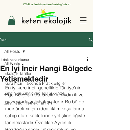
1500 TL ve üzeri alışverişlere ücretsiz gönderim
Yazı
All Posts
1 dakikada okunur
All Posts
En İyi İncir Hangi Bölgede
Ekolojik Tarifler
Yetişmektedir
Kuru İncir Hakkında Pratik Bilgiler
En iyi kuru incir genellikle Türkiye'nin 
Zeytin ve Zeytinyağları Hakkında
Ege Bölgesi'nde, özellikle Aydın ili ve 
çevresinde yetiştirilmektedir. Bu bölge, 
Zeytinyağlı Yemek Tarifleri
incir üretimi için ideal iklim koşullarına 
sahip olup, kaliteli incir yetiştiriciliğiyle 
tanınmaktadır. Özellikle Aydın ili 
Bozdoğan ilçesi, yüksek rakımı ve 