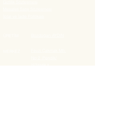
Gizlilik Sözleşmesi
Mesafeli Satış Sözleşmesi
İptal ve İade Politikası
Bozdoğan AYDIN
ÜRETİM
Fevzi Çakmak Mh.
MERKEZ
No:2 Pendik/
İSTANBUL
LOJİSTİK
Yalı Mh. Meraşal Fevzi
Çakmak Cd. No:47 K2
Maltepe/ İSTANBUL
Email