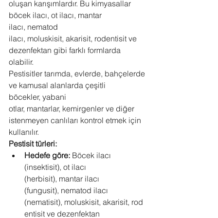
oluşan karışımlardır. Bu kimyasallar 
böcek ilacı, ot ilacı, mantar 
ilacı, nematod 
ilacı, moluskisit, akarisit, rodentisit ve 
dezenfektan gibi farklı formlarda 
olabilir.
Pestisitler tarımda, evlerde, bahçelerde 
ve kamusal alanlarda çeşitli 
böcekler, yabani 
otlar, mantarlar, kemirgenler ve diğer 
istenmeyen canlıları kontrol etmek için 
kullanılır.
Pestisit türleri:
Hedefe göre:
 Böcek ilacı 
(insektisit), ot ilacı 
(herbisit), mantar ilacı 
(fungusit), nematod ilacı 
(nematisit), moluskisit, akarisit, rod
entisit ve dezenfektan