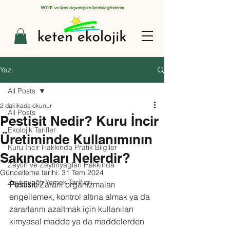
1500 TL ve üzeri alışverişlere ücretsiz gönderim
Yazı
All Posts
2 dakikada okunur
All Posts
Pestisit Nedir? Kuru İncir
Ekolojik Tarifler
Üretiminde Kullanımının
Kuru İncir Hakkında Pratik Bilgiler
Sakıncaları Nelerdir?
Zeytin ve Zeytinyağları Hakkında
Güncelleme tarihi:
31 Tem 2024
Zeytinyağlı Yemek Tarifleri
Pestisit:
 Zararlı organizmaları 
engellemek, kontrol altına almak ya da 
zararlarını azaltmak için kullanılan 
kimyasal madde ya da maddelerden 